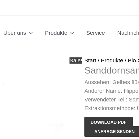
Über uns
Produkte
Service
Nachrich
Sale!
Start
/
Produkte
/
Bio-
Sanddornsa
Aussehen: Gelbes flü
Anderer Name: Hippo
Verwendeter Teil: Sa
Extraktionsmethode: Ü
DOWNLOAD PDF
Sanddornsamenöl
ANFRAGE SENDEN