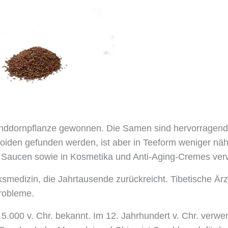
Menge
ornpflanze gewonnen. Die Samen sind hervorragend für
den gefunden werden, ist aber in Teeform weniger nährst
nd Saucen sowie in Kosmetika und Anti-Aging-Cremes ver
ksmedizin, die Jahrtausende zurückreicht. Tibetische Ä
robleme.
it 5.000 v. Chr. bekannt. Im 12. Jahrhundert v. Chr. ver