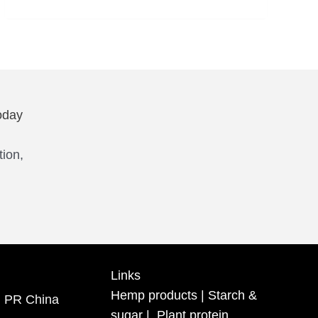
oday
tion,
Links
Hemp products
|
Starch &
, PR China
sugar
|
Plant protein