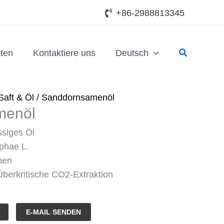
+86-2988813345
Suchen
ten
Kontaktiere uns
Deutsch
Saft & Öl
/ Sanddornsamenöl
menöl
ssiges Öl
phae L.
men
berkritische CO2-Extraktion
E-MAIL SENDEN