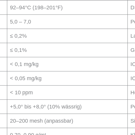
92–94°C (198–201°F)
D
5,0 – 7,0
P
≤ 0,2%
L
≤ 0,1%
G
< 0,1 mg/kg
I
< 0,05 mg/kg
I
< 10 ppm
H
+5,0° bis +8,0° (10% wässrig)
P
20–200 mesh (anpassbar)
S