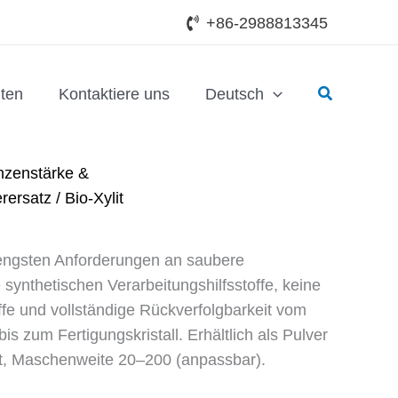
+86-2988813345
Suchen
ten
Kontaktiere uns
Deutsch
nzenstärke &
rersatz
/ Bio-Xylit
strengsten Anforderungen an saubere
synthetischen Verarbeitungshilfsstoffe, keine
ffe und vollständige Rückverfolgbarkeit vom
 bis zum Fertigungskristall. Erhältlich als Pulver
ät, Maschenweite 20–200 (anpassbar).