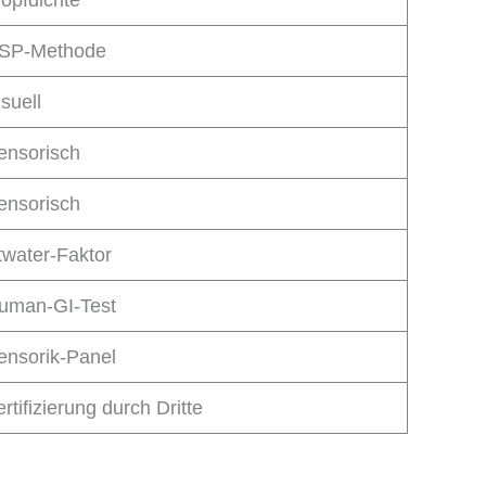
lopfdichte
SP-Methode
isuell
ensorisch
ensorisch
twater-Faktor
uman-GI-Test
ensorik-Panel
rtifizierung durch Dritte