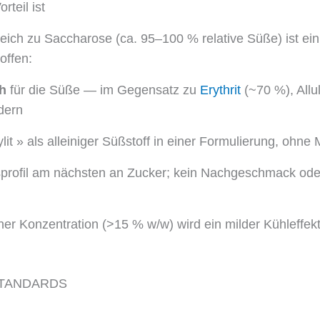
teil ist
eich zu Saccharose (ca. 95–100 % relative Süße) ist ei
offen:
h
für die Süße — im Gegensatz zu
Erythrit
(~70 %), Allu
dern
it » als alleiniger Süßstoff in einer Formulierung, ohn
ofil am nächsten an Zucker; kein Nachgeschmack oder
r Konzentration (>15 % w/w) wird ein milder Kühleffe
STANDARDS