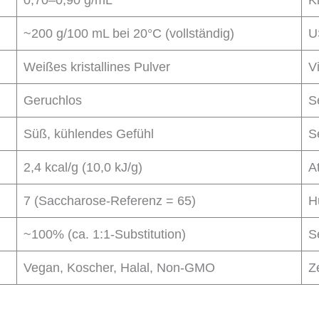
0,70–0,90 g/mL
K
~200 g/100 mL bei 20°C (vollständig)
U
Weißes kristallines Pulver
V
Geruchlos
S
Süß, kühlendes Gefühl
S
2,4 kcal/g (10,0 kJ/g)
A
7 (Saccharose-Referenz = 65)
H
~100% (ca. 1:1-Substitution)
S
Vegan, Koscher, Halal, Non-GMO
Ze