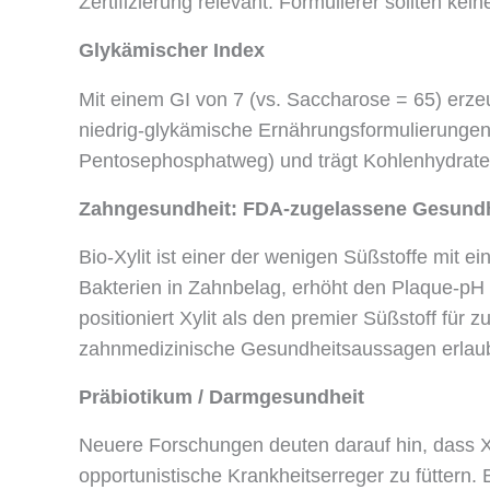
Zertifizierung relevant. Formulierer sollten ke
Glykämischer Index
Mit einem GI von 7 (vs. Saccharose = 65) erzeu
niedrig-glykämische Ernährungsformulierungen. 
Pentosephosphatweg) und trägt Kohlenhydrate zu
Zahngesundheit: FDA-zugelassene Gesund
Bio-Xylit ist einer der wenigen Süßstoffe mit
Bakterien in Zahnbelag, erhöht den Plaque-pH a
positioniert Xylit als den premier Süßstoff f
zahnmedizinische Gesundheitsaussagen erlaub
Präbiotikum / Darmgesundheit
Neuere Forschungen deuten darauf hin, dass Xyl
opportunistische Krankheitserreger zu fütter