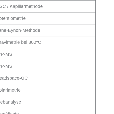
SC / Kapillarmethode
otentiometrie
ane-Eynon-Methode
ravimetrie bei 800°C
CP-MS
CP-MS
eadspace-GC
olarimetrie
iebanalyse