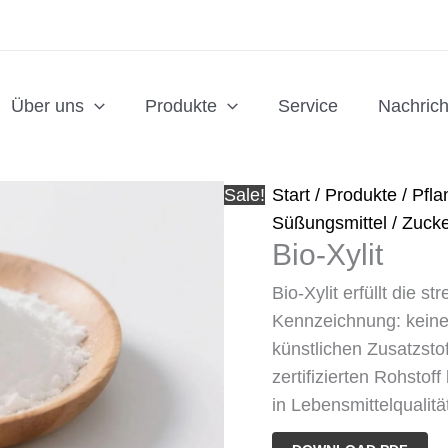
Über uns
Produkte
Service
Nachrich
Sale!
Start
/
Produkte
/
Pfla
Süßungsmittel
/
Zucke
Bio-Xylit
Bio-Xylit erfüllt die 
Kennzeichnung: keine 
künstlichen Zusatzsto
zertifizierten Rohstoff
in Lebensmittelqualit