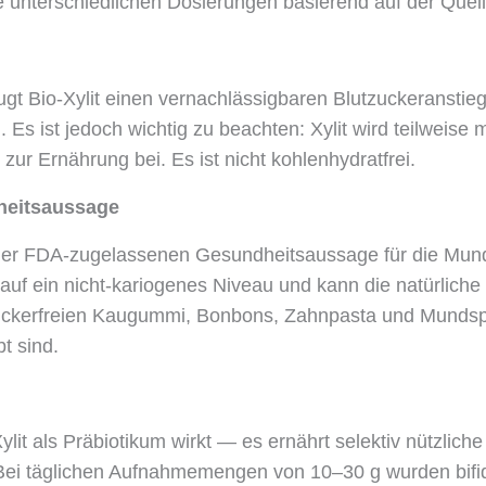
ine unterschiedlichen Dosierungen basierend auf der Quel
gt Bio-Xylit einen vernachlässigbaren Blutzuckeranstieg
Es ist jedoch wichtig zu beachten: Xylit wird teilweise
r Ernährung bei. Es ist nicht kohlenhydratfrei.
heitsaussage
 einer FDA-zugelassenen Gesundheitsaussage für die Mun
uf ein nicht-kariogenes Niveau und kann die natürliche 
ür zuckerfreien Kaugummi, Bonbons, Zahnpasta und Munds
t sind.
it als Präbiotikum wirkt — es ernährt selektiv nützlich
n. Bei täglichen Aufnahmemengen von 10–30 g wurden bi