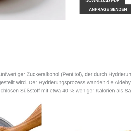
DOWNLOAD PDF
Bio-
ANFRAGE SENDEN
Xylit
Menge
ünfwertiger Zuckeralkohol (Pentitol), der durch Hydrieru
tellt wird. Der Hydrierungsprozess wandelt die Aldehy
ruchlosen Süßstoff mit etwa 40 % weniger Kalorien als S