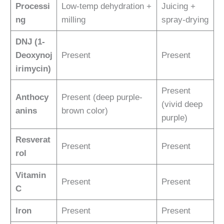
Processi
Low-temp dehydration +
Juicing +
ng
milling
spray-drying
DNJ (1-
Deoxynoj
Present
Present
irimycin)
Present
Anthocy
Present (deep purple-
(vivid deep
anins
brown color)
purple)
Resverat
Present
Present
rol
Vitamin
Present
Present
C
Iron
Present
Present