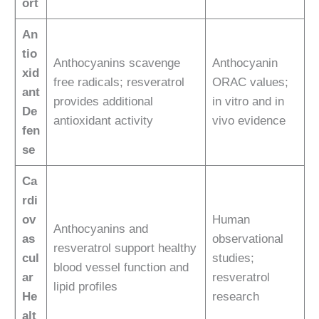
ort
An
tio
Anthocyanins scavenge
Anthocyanin
xid
free radicals; resveratrol
ORAC values;
ant
provides additional
in vitro and in
De
antioxidant activity
vivo evidence
fen
se
Ca
rdi
ov
Human
Anthocyanins and
as
observational
resveratrol support healthy
cul
studies;
blood vessel function and
ar
resveratrol
lipid profiles
He
research
alt