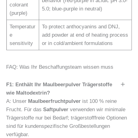
behavior (red-purple in acidic pH 3.0-
colorant
5.0; blue-purple in neutral)
(purple)
Temperatur
To protect anthocyanins and DNJ,
e
add powder at end of heating process
sensitivity
or in cold/ambient formulations
FAQ: Was Ihr Beschaffungsteam wissen muss
F1: Enthält Ihr Maulbeerpulver Trägerstoffe
wie Maltodextrin?
A: Unser
Maulbeerfruchtpulver
ist 100 % reine
Frucht. Für das
Saftpulver
verwenden wir minimale
Trägerstoffe nur bei Bedarf; trägerstofffreie Optionen
sind für kundenspezifische Großbestellungen
verfügbar.