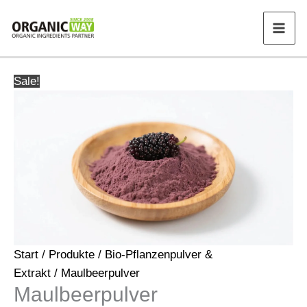
Zum
Inhalt
springen
Sale!
Start
/
Produkte
/
Bio-Pflanzenpulver &
Extrakt
/ Maulbeerpulver
Maulbeerpulver