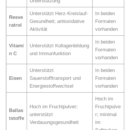
Unterstützung
Unterstützt Herz-Kreislauf-
In beiden
Resve
Gesundheit; antioxidative
Formaten
ratrol
Aktivität
vorhanden
In beiden
Vitami
Unterstützt Kollagenbildung
Formaten
n C
und Immunfunktion
vorhanden
Unterstützt
In beiden
Eisen
Sauerstofftransport und
Formaten
Energiestoffwechsel
vorhanden
Hoch im
Hoch im Fruchtpulver;
Fruchtpulve
Ballas
unterstützt
r; minimal
tstoffe
Verdauungsgesundheit
im