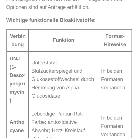
Optionen sind auf Anfrage erhältlich.
Wichtige funktionelle Bioaktivstoffe:
Verbin
Format-
Funktion
dung
Hinweise
DNJ
Unterstützt
(1-
Blutzuckerspiegel und
In beiden
Desox
Glukosestoffwechsel durch
Formaten
ynojiri
Hemmung von Alpha-
vorhanden
mycin
Glucosidase
)
Lebendige Purpur-Rot-
In beiden
Antho
Farbe; antioxidative
Formaten
cyane
Abwehr; Herz-Kreislauf-
vorhanden