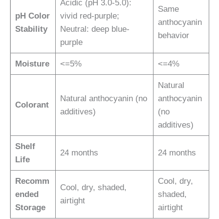
Acidic (pH 3.0-5.0):
Same
pH Color
vivid red-purple;
anthocyanin
Stability
Neutral: deep blue-
behavior
purple
Moisture
<=5%
<=4%
Natural
Natural anthocyanin (no
anthocyanin
Colorant
additives)
(no
additives)
Shelf
24 months
24 months
Life
Recomm
Cool, dry,
Cool, dry, shaded,
ended
shaded,
airtight
Storage
airtight