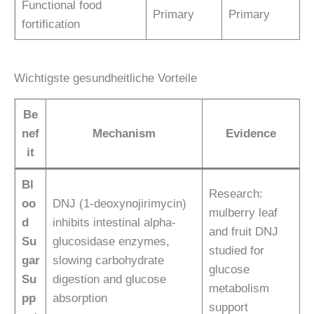
Functional food
Primary
Primary
fortification
Wichtigste gesundheitliche Vorteile
Be
nef
Mechanism
Evidence
it
Bl
Research:
oo
DNJ (1-deoxynojirimycin)
mulberry leaf
d
inhibits intestinal alpha-
and fruit DNJ
Su
glucosidase enzymes,
studied for
gar
slowing carbohydrate
glucose
Su
digestion and glucose
metabolism
pp
absorption
support