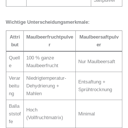
Saftpulver
Wichtige Unterscheidungsmerkmale:
Attri
Maulbeerfruchtpulve
Maulbeersaftpulv
but
r
er
Quell
100 % ganze
Nur Maulbeersaft
e
Maulbeerfrucht
Verar
Niedrigtemperatur-
Entsaftung +
beitu
Dehydrierung +
Sprühtrocknung
ng
Mahlen
Balla
Hoch
ststof
Minimal
(Vollfruchtmatrix)
fe