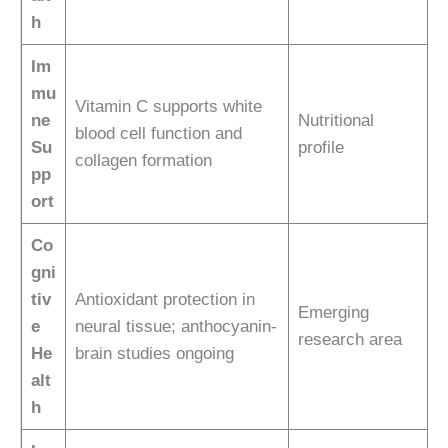
h
Im
mu
Vitamin C supports white
ne
Nutritional
blood cell function and
Su
profile
collagen formation
pp
ort
Co
gni
tiv
Antioxidant protection in
Emerging
e
neural tissue; anthocyanin-
research area
He
brain studies ongoing
alt
h