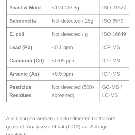
Yeast & Mold
<100 CFU/g
ISO 21527
Salmonella
Not detected / 25g
ISO 6579
E. coli
Not detected / g
ISO 16649
Lead (Pb)
<0.1 ppm
ICP-MS
Cadmium (Cd)
<0.05 ppm
ICP-MS
Arsenic (As)
<0.5 ppm
ICP-MS
Pesticide
Not detected (500+
GC-MS /
Residues
screened)
LC-MS
Alle Chargen werden in akkreditierten Drittlabors
getestet. Analysezertifikat (COA) auf Anfrage
erhältlich.