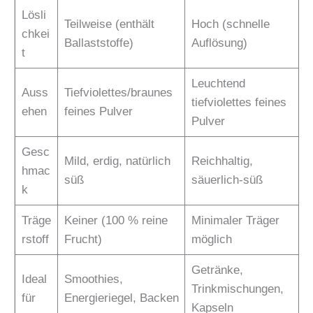
Lösli
Teilweise (enthält
Hoch (schnelle
chkei
Ballaststoffe)
Auflösung)
t
Leuchtend
Auss
Tiefviolettes/braunes
tiefviolettes feines
ehen
feines Pulver
Pulver
Gesc
Mild, erdig, natürlich
Reichhaltig,
hmac
süß
säuerlich-süß
k
Träge
Keiner (100 % reine
Minimaler Träger
rstoff
Frucht)
möglich
Getränke,
Ideal
Smoothies,
Trinkmischungen,
für
Energieriegel, Backen
Kapseln