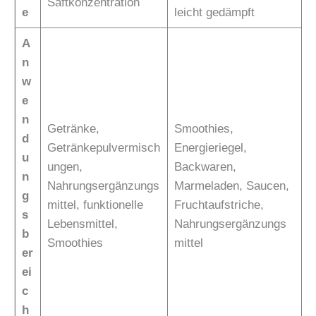
Saftkonzentration
e
leicht gedämpft
A
n
w
e
n
Getränke,
Smoothies,
d
Getränkepulvermisch
Energieriegel,
u
ungen,
Backwaren,
n
Nahrungsergänzungs
Marmeladen, Saucen,
g
mittel, funktionelle
Fruchtaufstriche,
s
Lebensmittel,
Nahrungsergänzungs
b
Smoothies
mittel
er
ei
c
h