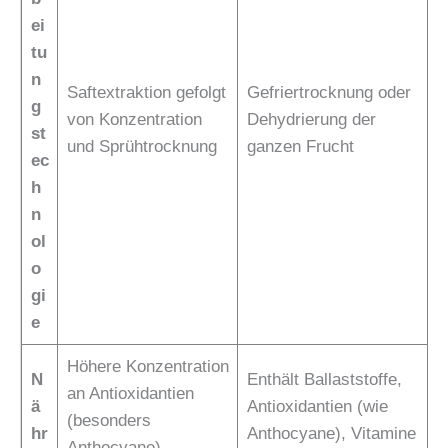
ei
tu
n
Saftextraktion gefolgt
Gefriertrocknung oder
g
von Konzentration
Dehydrierung der
st
und Sprühtrocknung
ganzen Frucht
ec
h
n
ol
o
gi
e
Höhere Konzentration
N
Enthält Ballaststoffe,
an Antioxidantien
ä
Antioxidantien (wie
(besonders
hr
Anthocyane), Vitamine
Anthocyane),