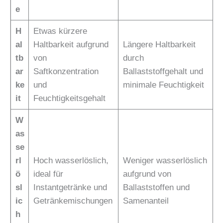
e
H
Etwas kürzere
al
Haltbarkeit aufgrund
Längere Haltbarkeit
tb
von
durch
ar
Saftkonzentration
Ballaststoffgehalt und
ke
und
minimale Feuchtigkeit
it
Feuchtigkeitsgehalt
W
as
se
rl
Hoch wasserlöslich,
Weniger wasserlöslich
ö
ideal für
aufgrund von
sl
Instantgetränke und
Ballaststoffen und
ic
Getränkemischungen
Samenanteil
h