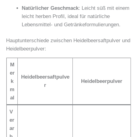
Natürlicher Geschmack
: Leicht süß mit einem
leicht herben Profil, ideal für natürliche
Lebensmittel- und Getränkeformulierungen.
Hauptunterschiede zwischen Heidelbeersaftpulver und
Heidelbeerpulver:
M
er
Heidelbeersaftpulve
k
Heidelbeerpulver
r
m
al
V
er
ar
b